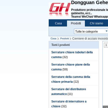
Dongguan Gehen
Produttore professionale le
gabinetto, ecc.
.
Teams/ WeChat/ Whatsapp
Casa
Prodotti
Chi siamo
Cerniere di acciaio inossid
Casa
Prodotti
Tutti i prodotti
1
Serrature chiave tubolari della
camma
(32)
Serrature chiave piane della
camma
(59)
Serrature della camma della
chiave primaria
(12)
Serrature del distributore
automatico
(11)
Serrature di interruttore a
chiave
(32)