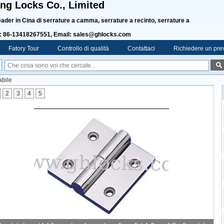
g Locks Co., Limited
ader in Cina di serrature a camma, serrature a recinto, serrature a
: 86-13418267551, Email: sales@ghlocks.com
Fatory Tour
Controllo di qualità
Contattaci
Richiedere un pre
abile
2
3
4
5