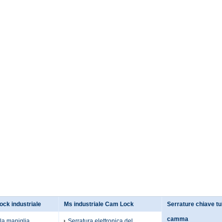
ock industriale
Ms industriale Cam Lock
Serrature chiave tub
camma
la maniglia
Serratura elettronica del