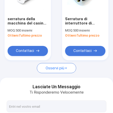
Contattaci
serratura della
Serratura di
macchina del casinò
interruttore di
Serrature chiave tubolari della camma
di gioco della
accensione chiave
MOQ:
500 insiemi
MOQ:
500 insiemi
serratura di
tubolare di grande
Ottieni l'ultimo prezzo
Ottieni l'ultimo prezzo
commutatore
sicurezza
Serrature chiave piane della camma
Serrature della camma della chiave primaria
Contattaci
Contattaci
Serrature del distributore automatico
Osservi più
Serrature di interruttore a chiave
Serrature del cassetto della mobilia
Lasciate Un Messaggio
Ti Risponderemo Velocemente
Serratura centrale del cassetto
Serratura di porta di vetro