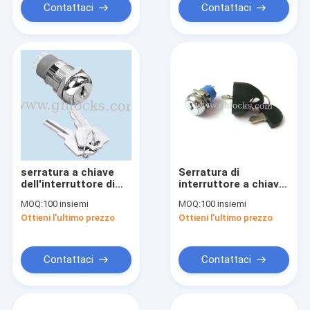
polvere
Contattaci
Contattaci
serratura a chiave
Serratura di
dell'interruttore di
interruttore a chiave
accensione di
piana in lega di zinco
MOQ:
100 insiemi
MOQ:
100 insiemi
sicurezza di 19mm
per il motorino
Ottieni l'ultimo prezzo
Ottieni l'ultimo prezzo
sul commutatore di
elettrico della gente
serratura a chiave di
anziana con la chiave
/Off con le chiavi
della copertura
dell'acqua
Contattaci
Contattaci