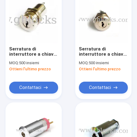
Serratura di
Serratura di
interruttore a chiave
interruttore a chiave
piana di alta
piana di alta
MOQ:
500 insiemi
MOQ:
500 insiemi
sicurezza piccola per
sicurezza piccola per
Ottieni l'ultimo prezzo
Ottieni l'ultimo prezzo
la lampada della fase
la macchina della
trinciatrice
Contattaci
Contattaci
Casa
prodotti
Chi siamo