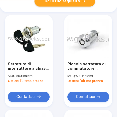
Dai il tuo requisito
Serratura di
Piccola serratura di
interruttore a chiave
commutatore
piana in lega di zinco
tubolare di Mini
MOQ:
500 insiemi
MOQ:
500 insiemi
piana della serratura
Tubular Key della
Ottieni l'ultimo prezzo
Ottieni l'ultimo prezzo
di interruttore a
serratura di
chiave
interruttore a chiave
Contattaci
Contattaci