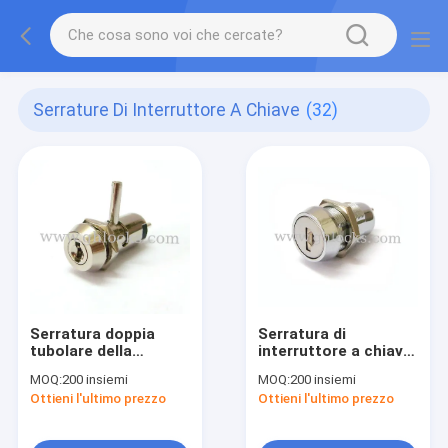
Serrature Di Interruttore A Chiave
(32)
Serratura doppia
Serratura di
tubolare della
interruttore a chiave
camma del
piana con la
MOQ:
200 insiemi
MOQ:
200 insiemi
commutatore di
serratura di
Ottieni l'ultimo prezzo
Ottieni l'ultimo prezzo
funzione
commutatore
elettronico
dell'otturatore della