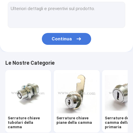
Serratura del guardaroba
Serratura del caravan
Serratura della cerniera
Continua
Serratura del fermo della pagaia
Ms industriale Cam Lock
Le Nostre Categorie
Serrature industriali del pannello
Serrature industriali della maniglia
Rod Control Lock industriale
Serratura leva industriale
Serrature chiave
Serrature chiave
Serrature dell
Maniglie industriali
tubolari della
piane della camma
camma della c
camma
primaria