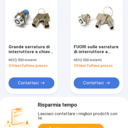
Grande serratura di
FUORI sulle serrature
interruttore a chiave
di interruttore a
tubolare del
chiave tubolari delle
MOQ:
500 insiemi
MOQ:
500 insiemi
connettore della
serrature di piccolo
Ottieni l'ultimo prezzo
Ottieni l'ultimo prezzo
serratura di
commutatore
interruttore a chiave
8 con le chiavi
tubolari
Contattaci
Contattaci
Risparmia tempo
Lasciaci contattare i migliori prodotti con
te.