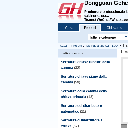
Dongguan Gehen
Produttore professionale le
gabinetto, ecc.
.
Teams/ WeChat/ Whatsapp
Casa
Prodotti
Chi siamo
Il 
Casa
Prodotti
Ms industriale Cam Lock
Il 
Tutti i prodotti
Serrature chiave tubolari della
camma
(32)
Serrature chiave piane della
camma
(59)
Serrature della camma della
chiave primaria
(12)
Serrature del distributore
automatico
(11)
Serrature di interruttore a
chiave
(32)