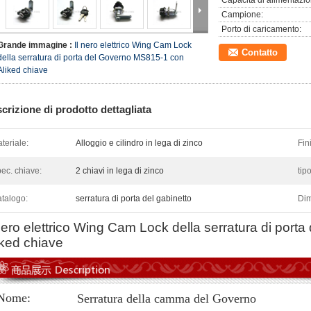
Capacità di alimentazio
Campione:
Porto di caricamento:
Grande immagine :
Il nero elettrico Wing Cam Lock
Contatto
della serratura di porta del Governo MS815-1 con
Aliked chiave
crizione di prodotto dettagliata
teriale:
Alloggio e cilindro in lega di zinco
Fini
ec. chiave:
2 chiavi in lega di zinco
tip
talogo:
serratura di porta del gabinetto
Dim
 nero elettrico Wing Cam Lock della serratura di por
iked chiave
Nome:
Serratura della camma del Governo