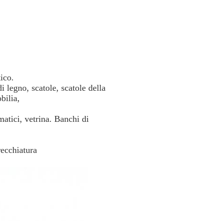
ico.
i legno, scatole, scatole della
bilia,
omatici, vetrina. Banchi di
recchiatura