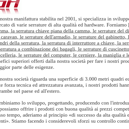
nostra manifattura stabilita nel 2001, si specializza in svilup
cato di varie serrature di alta qualità ed hardware. Forniamo
ma, la serratura chiave piana della camma, le serrature del di
 caravan, le serrature dell'armadio, le serrature del gabinetto, l
indri della serratura, la serratura di interruttore a chiave, la se
serratura a combinazione dei bagagli, le serrature di cuscinetto 
celleria, le serrature del computer, le cerniere, la maniglia e l
efici superiori offerti dalla nostra società per fare i nostri pr
gior parte delle esigenze.
nostra società riguarda una superficie di 3.000 metri quadri 
te forza tecnica ed attrezzatura avanzata, i nostri prodotti h
rambe nel paese ed all'estero.
biniamo lo sviluppo, progettando, producendo con l'introduz
possiamo offrire i prodotti con buona qualità ai prezzi competit
sso tempo, aderiamo al principio «di successo da alta qualità ed
enti». Stiamo facendo i considerevoli sforzi su controllo conti