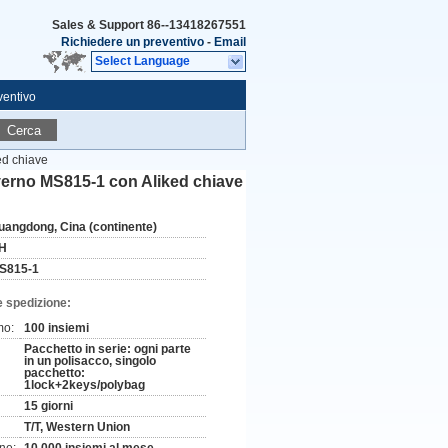
Sales & Support
86--13418267551
Richiedere un preventivo
-
Email
Select Language
ventivo
Cerca
ed chiave
overno MS815-1 con Aliked chiave
uangdong, Cina (continente)
H
S815-1
e spedizione:
mo:
100 insiemi
Pacchetto in serie: ogni parte
in un polisacco, singolo
pacchetto:
1lock+2keys/polybag
15 giorni
T/T, Western Union