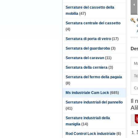
Serrature del cassetto della
mobilia
(47)
Serratura centrale del cassetto
(4)
Serratura di porta di vetro
(17)
Des
Serratura del guardaroba
(3)
Serratura del caravan
(11)
Ma
Serratura della cerniera
(3)
Sp
Serratura del fermo della pagaia
(8)
Ca
Ms industriale Cam Lock
(685)
Il
Serrature industriali del pannello
Al
(41)
Serrature industriali della
maniglia
(14)
1.
Rod Control Lock industriale
(6)