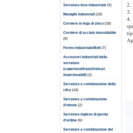
2.
Serratura leva industriale
(5)
3. 
Maniglie industriali
(18)
4.
Cerniere in lega di zinco
(38)
sp
ti
Cerniere di acciaio inossidabile
(8)
Ap
Fermo industriale/Bolt
(7)
Accessori industriali della
serratura
(copertura/tirata/Antivari
impermeabili)
(3)
Serratura a combinazione della
cifra
(44)
Serrature a combinazione
d'ottone
(2)
Serratura inglese di parola
d'ordine
(6)
Serrature a combinazione del