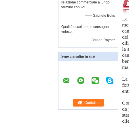
relazione commerciale a lungo
termine con voi.
—— Gabriele Bolis
La 
mer
Qualità eccellente e consegna
cam
veloce.
del
—— Jordan Rayner
cil
la 
can
Sono ora online in chat
ben
mag
La 
for
ent
Com
da 
ste
cli