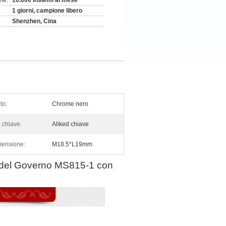
ne:
10.000 insiemi al mese
1 giorni, campione libero
Shenzhen, Cina
to:
Chrome nero
o chiave:
Aliked chiave
ensione:
M18.5*L19mm
ta del Governo MS815-1 con