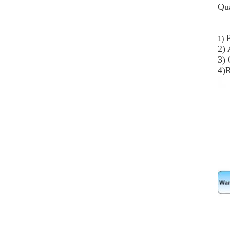
Qua
1)
2) 
3)
4)R