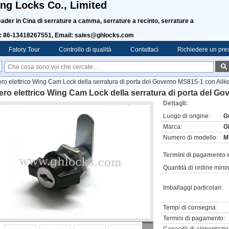
g Locks Co., Limited
ader in Cina di serrature a camma, serrature a recinto, serrature a
: 86-13418267551, Email: sales@ghlocks.com
Fatory Tour
Controllo di qualità
Contattaci
Richiedere un pre
nero elettrico Wing Cam Lock della serratura di porta del Governo MS815-1 con Alik
nero elettrico Wing Cam Lock della serratura di porta del G
Dettagli:
Luogo di origine:
G
Marca:
G
Numero di modello:
M
Termini di pagamento 
Quantità di ordine mini
Imballaggi particolari:
Tempi di consegna:
Termini di pagamento: