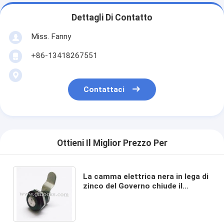
Dettagli Di Contatto
Miss. Fanny
+86-13418267551
Contattaci
Ottieni Il Miglior Prezzo Per
La camma elettrica nera in lega di
zinco del Governo chiude il
cilindro a chiave con l'otturatore
MS805 della polvere