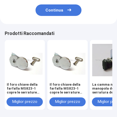
Continua
Prodotti Raccomandati
Il foro chiave della
Il foro chiave della
La camma nera
farfalla MS823-1
farfalla MS823-1
manopola dell
copre le serrature
copre le serrature
serratura dell
impermeabili della
impermeabili della
camma del Go
camma della
camma della
del metallo dell
Miglior prezzo
Miglior prezzo
Miglior pr
serratura a cilindro
serratura a cilindro
della serratura
eccellente protettiva
eccellente protettiva
camma di seri
dello zinco
dello zinco
MS745-2 chiu
senza chiave