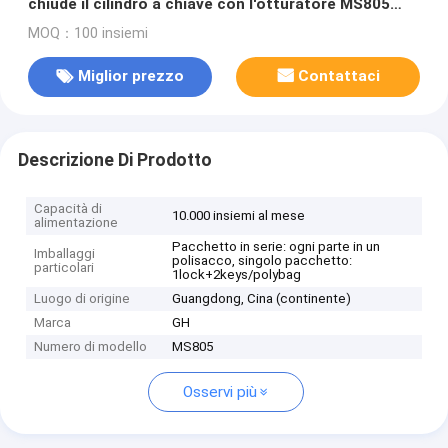
chiude il cilindro a chiave con l'otturatore MS805
della polvere
MOQ：100 insiemi
Miglior prezzo
Contattaci
Descrizione Di Prodotto
Capacità di
10.000 insiemi al mese
alimentazione
Pacchetto in serie: ogni parte in un
Imballaggi
polisacco, singolo pacchetto:
particolari
1lock+2keys/polybag
Luogo di origine
Guangdong, Cina (continente)
Marca
GH
Numero di modello
MS805
Osservi più