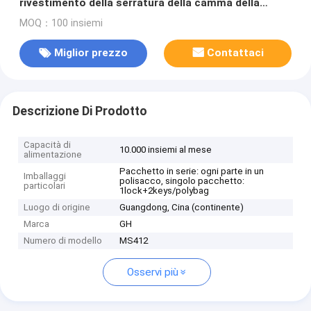
rivestimento della serratura della camma della
lamiera sottile per il gabinetto del centralino
MOQ：100 insiemi
Miglior prezzo
Contattaci
Descrizione Di Prodotto
Capacità di
10.000 insiemi al mese
alimentazione
Pacchetto in serie: ogni parte in un
Imballaggi
polisacco, singolo pacchetto:
particolari
1lock+2keys/polybag
Luogo di origine
Guangdong, Cina (continente)
Marca
GH
Numero di modello
MS412
Osservi più