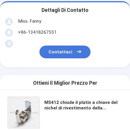
Dettagli Di Contatto
Miss. Fanny
+86-13418267551
Contattaci
Ottieni Il Miglior Prezzo Per
MS412 chiude il platin a chiave del
nichel di rivestimento della
serratura della camma della lamiera
sottile per il gabinetto del
centralino