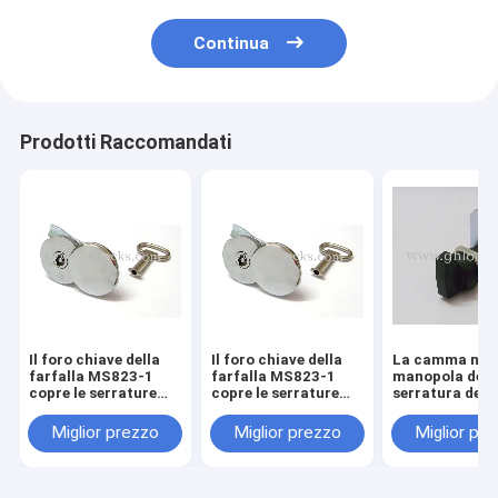
Continua
Prodotti Raccomandati
Il foro chiave della
Il foro chiave della
La camma nera
farfalla MS823-1
farfalla MS823-1
manopola dell
copre le serrature
copre le serrature
serratura dell
impermeabili della
impermeabili della
camma del Go
camma della
camma della
del metallo dell
Miglior prezzo
Miglior prezzo
Miglior pr
serratura a cilindro
serratura a cilindro
della serratura
eccellente protettiva
eccellente protettiva
camma di seri
dello zinco
dello zinco
MS745-2 chiu
senza chiave